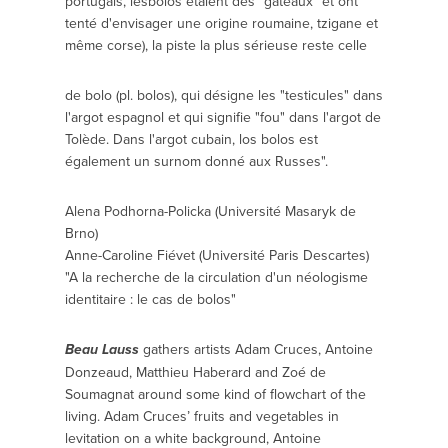
portugais, lesbolos étaient des "gâteaux" et ont
tenté d'envisager une origine roumaine, tzigane et
même corse), la piste la plus sérieuse reste celle
de bolo (pl. bolos), qui désigne les "testicules" dans
l'argot espagnol et qui signifie "fou" dans l'argot de
Tolède. Dans l'argot cubain, los bolos est
également un surnom donné aux Russes".
Alena Podhorna-Policka (Université Masaryk de
Brno)
Anne-Caroline Fiévet (Université Paris Descartes)
"A la recherche de la circulation d'un néologisme
identitaire : le cas de bolos"
gathers artists Adam Cruces, Antoine
Beau Lauss
Donzeaud, Matthieu Haberard and Zoé de
Soumagnat around some kind of flowchart of the
living. Adam Cruces’ fruits and vegetables in
levitation on a white background, Antoine