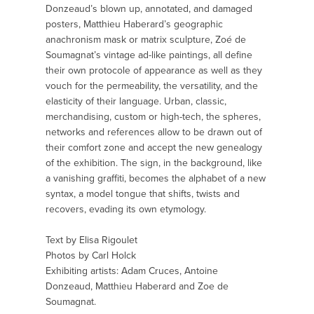
Donzeaud’s blown up, annotated, and damaged
posters, Matthieu Haberard’s geographic
anachronism mask or matrix sculpture, Zoé de
Soumagnat’s vintage ad-like paintings, all define
their own protocole of appearance as well as they
vouch for the permeability, the versatility, and the
elasticity of their language. Urban, classic,
merchandising, custom or high-tech, the spheres,
networks and references allow to be drawn out of
their comfort zone and accept the new genealogy
of the exhibition. The sign, in the background, like
a vanishing graffiti, becomes the alphabet of a new
syntax, a model tongue that shifts, twists and
recovers, evading its own etymology.
Text by Elisa Rigoulet
Photos by Carl Holck
Exhibiting artists: Adam Cruces, Antoine
Donzeaud, Matthieu Haberard and Zoe de
Soumagnat.